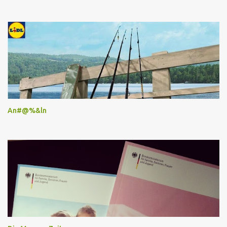
An#@%&ln