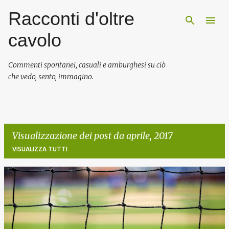
Racconti d'oltre
Passa ai contenuti principali
cavolo
Commenti spontanei, casuali e amburghesi su ciò
che vedo, sento, immagino.
Visualizzazione dei post da aprile, 2017
VISUALIZZA TUTTI
P
o
s
t