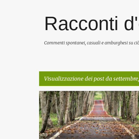
Racconti d'
Commenti spontanei, casuali e amburghesi su ciò
Visualizzazione dei post da settembre
P
RISPETTO DELLE REGOLE
VIVERE IN GERMANIA
o
s
t