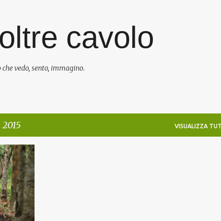
Passa ai contenuti principali
oltre cavolo
 che vedo, sento, immagino.
, 2015
VISUALIZZA TU