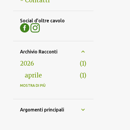
- Contatti
Social d'oltre cavolo
Archivio Racconti
2026
1
aprile
1
2021
MOSTRA DI PIÙ
2
maggio
1
Argomenti principali
marzo
1
2020
5