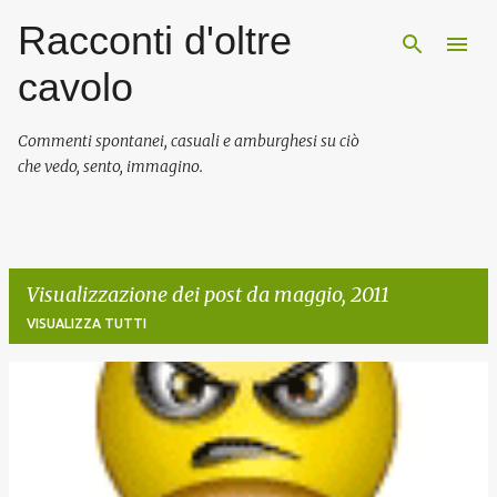
Racconti d'oltre
Passa ai contenuti principali
cavolo
Commenti spontanei, casuali e amburghesi su ciò
che vedo, sento, immagino.
Visualizzazione dei post da maggio, 2011
VISUALIZZA TUTTI
P
o
s
t