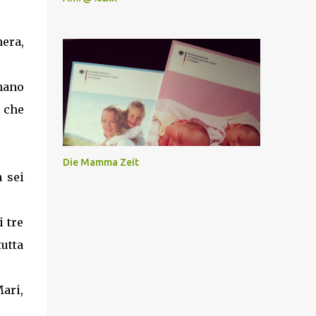
nera,
mano
 che
Die Mamma Zeit
 sei
i tre
tutta
Mari,