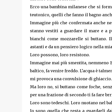
Ecco una bambina milanese che si forma
teutonico, quelli che fanno il bagno anch
Immagine più che confermata anche nei 
stanno vestiti a guardare il mare e a p
bianchi come mozzarelle si buttano. I
astanti e da un pensiero logico nella mi
Loro possono, loro resistono.
Immagine mai più smentita, nemmeno 15 a
baltico, fa venire freddo. L’acqua è talm
mi provoca una convulsione di ghiaccio. P
Ma loro no, si buttano come foche, sen
per una frazione di secondo ti fa fare brr
Loro sono tedeschi. Loro nuotano nel bal
Io sono quella che resta a guardarli dal