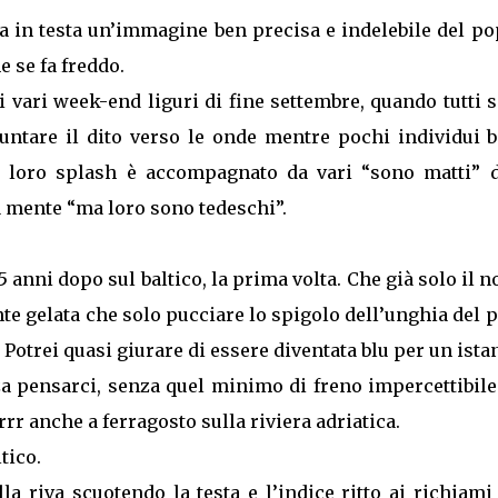
 in testa un’immagine ben precisa e indelebile del po
e se fa freddo.
vari week-end liguri di fine settembre, quando tutti s
untare il dito verso le onde mentre pochi individui b
l loro splash è accompagnato da vari “sono matti” d
a mente “ma loro sono tedeschi”.
nni dopo sul baltico, la prima volta. Che già solo il 
ente gelata che solo pucciare lo spigolo dell’unghia del 
otrei quasi giurare di essere diventata blu per un istan
za pensarci, senza quel minimo di freno impercettibile
rrr anche a ferragosto sulla riviera adriatica.
tico.
la riva scuotendo la testa e l’indice ritto ai richiami