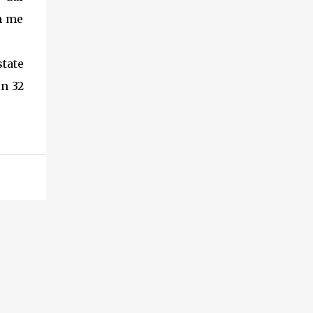
n me
state
en 32