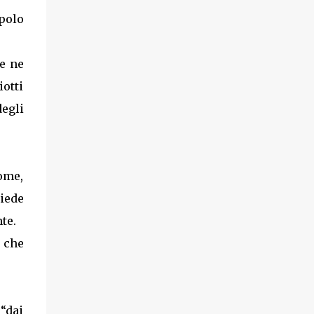
polo
e ne
iotti
egli
nome,
piede
te.
 che
 “dai