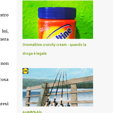
stro
 lui,
 nera
Ovomaltine crunchy cream - quando la
droga è legale
a non
 cosa
resi
An#@%&ln